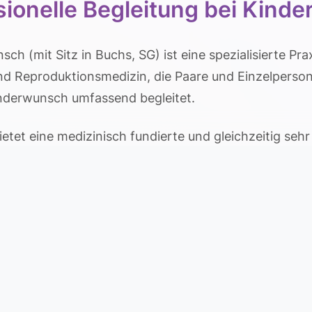
sionelle Begleitung bei Kind
ch (mit Sitz in Buchs, SG) ist eine spezialisierte Prax
d Reproduktionsmedizin, die Paare und Einzelperson
inderwunsch umfassend begleitet.
etet eine medizinisch fundierte und gleichzeitig sehr
um die Ursachen von Unfruchtbarkeit zu diagnostizier
apien den Weg zu einer Schwangerschaft zu ebnen.
eicht von der klassischen Zyklusoptimierung und
ungen über die Insemination (IUI) bis hin zu hoch
künstlichen Befruchtung wie IVF und ICSI. Ergänzt wi
ertilitätserhalt (Social Freezing), Begleitung bei En
ogische Vorsorge und Schwangerschaftsbetreuung.