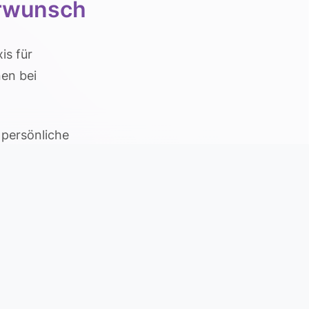
erwunsch
is für
en bei
 persönliche
en und durch
modernen
rd dies durch
dometriose