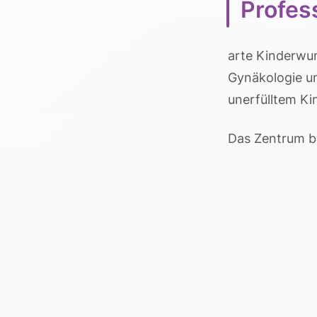
Profes
arte Kinderwuns
Gynäkologie un
unerfülltem K
Das Zentrum bi
Anlaufstelle, 
gezielte Ther
Das Spektrum r
Hormonbehandl
Verfahren der 
Angebote zum F
sowie gynäkol